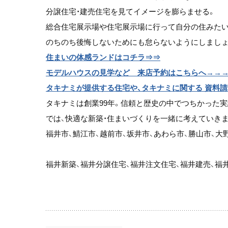
分譲住宅・建売住宅を見てイメージを膨らませる。
総合住宅展示場や住宅展示場に行って自分の住みたい
のちのち後悔しないためにも怠らないようにしましょ
住まいの体感ランドはコチラ⇒⇒
モデルハウスの見学など 来店予約はこちらへ→→
タキナミが提供する住宅や、タキナミに関する 資料
タキナミは創業99年。信頼と歴史の中でつちかった
では、快適な新築・住まいづくりを一緒に考えていき
福井市、鯖江市、越前市、坂井市、あわら市、勝山市、大
福井新築、福井分譲住宅、福井注文住宅、福井建売、福